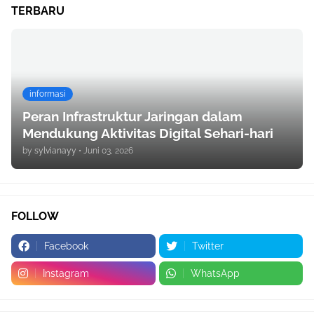
TERBARU
informasi
Peran Infrastruktur Jaringan dalam
Mendukung Aktivitas Digital Sehari-hari
by
sylvianayy
•
Juni 03, 2026
FOLLOW
Facebook
Twitter
Instagram
WhatsApp