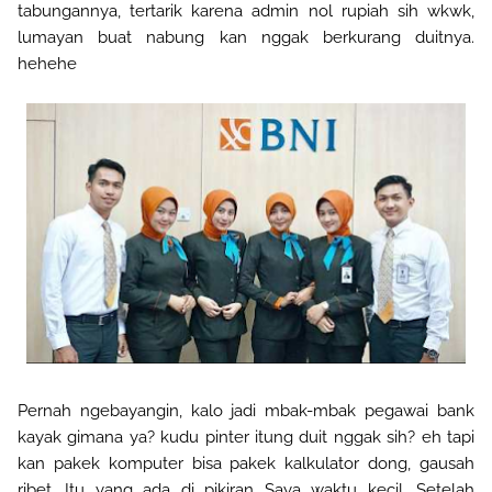
tabungannya, tertarik karena admin nol rupiah sih wkwk,
lumayan buat nabung kan nggak berkurang duitnya.
hehehe
Pernah ngebayangin, kalo jadi mbak-mbak pegawai bank
kayak gimana ya? kudu pinter itung duit nggak sih? eh tapi
kan pakek komputer bisa pakek kalkulator dong, gausah
ribet. Itu yang ada di pikiran Saya waktu kecil. Setelah