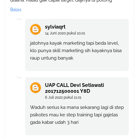
disana. Kalau gak capai target Gajinya di potong
Balas
sylviaqrt
14 Juni 2020 pukul 10.01
jatohnya kayak marketing tapi beda level,
klo punya skill marketing sih kayaknya bisa
raup untung banyak
UAP CALL Devi Setiawati
201712500001 Y8D
6 Juli 2022 pukul 11.01
Waduh serius ka mana sekarang lagi di step
psikotes mau ke step training tapi gajelas
gada kabar udah 3 hari