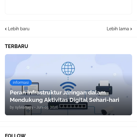
Lebih baru
Lebih lama
TERBARU
informasi
Peran Infrastruktur Jaringan dalam
Mendukung Aktivitas Digital Sehari-hari
by
sylvianayy
•
Juni 03, 2026
FOLLOW