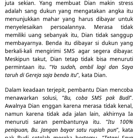
juta sekian. Yang membuat Dian makin stress
adalah sang dukun yang mengatakan angka itu
menunjukkan mahar yang harus dibayar untuk
menyelesaikan persoalannya. Merasa tidak
memiliki uang sebanyak itu, Dian tidak sanggup
membayarnya. Benda itu dibayar si dukun yang
berkali-kali mengirimi SMS agar segera dibayar.
Meskipun takut, Dian tetap tidak bisa menuruti
permintaan itu. “
Ya sudah, ambil lagi dan Saya
taruh di Gereja saja benda itu
”, kata Dian.
Dalam keadaan terjepit, pembantu Dian mencoba
menawarkan solusi, “
Bu, coba SMS pak Budi
”.
Awalnya Dian enggan karena merasa tidak kenal,
namun karena tidak ada jalan lain, akhirnya Ia
menuruti saran pembantunya itu. “
Itu 100%
penipuan, Bu. Jangan bayar satu rupiah pun
”, kata
pak Budi setelah mereka bertemu. “
Tetapi Saya