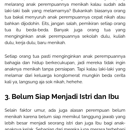
melarang anak perempuannya menikah kalau sudah ada
laki-laki baik yang melamarnya? Bukan
kah
biasanya orang
tua bakal menyuruh anak perempuannya cepat nikah atau
bahkan dijodohin. Eits, jangan salah, pemikiran setiap orang
tua
itu
beda-beda
.
B
anyak juga
orang tua
yang
menginginkan anak perempuannya sekolah dulu, kuliah
dulu, kerja dulu, baru menikah.
Setiap orang tua pasti menginginkan anak perempuannya
bahagia dan hidup berkecukupan, jadi mereka tidak ingin
anaknya menikah tanpa persiapan. Tapi kalau laki-laki yang
melamar dari keluarga konglomerat mungkin beda cerita
kali ya, langsung aja sok nikah, hehehe.
3. Belum Siap Menjadi Istri dan Ibu
Selain faktor umur, ada juga alasan perempuan
belum
menikah karena
belum siap memikul tanggung jawab yang
lebih besar menjadi seorang istri dan juga Ibu bagi anak-
anaknya kelak. Sebagian dari mereka juga merasa terbebani