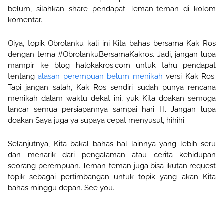
belum, silahkan share pendapat Teman-teman di kolom
komentar.
Oiya, topik Obrolanku kali ini Kita bahas
bersama
Kak Ros
dengan tema #ObrolankuBersamaKakros. Jadi, jangan lupa
mampir ke blog halokakros.com untuk tahu pendapat
tentang
alasan perempuan belum menikah
versi Kak Ros.
Tapi jangan salah, Kak Ros sendiri sudah punya rencana
menikah dalam waktu dekat ini, yuk Kita doakan semoga
lancar semua persiapannya sampai hari H. Jangan lupa
doakan Saya juga ya supaya cepat
me
nyusul
,
hihihi.
Selanjutnya, Kita bakal bahas hal lain
nya
yang lebih seru
dan menarik dari pengalaman atau cerita kehidupan
seorang perempuan. Teman-teman juga bisa ikutan request
topik sebagai pertimbangan untuk topik yang akan Kita
bahas minggu depan.
See you.