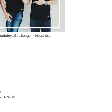
i Judulnya Belakangan - Nosstress
h
gah, wah