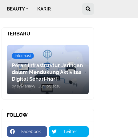
BEAUTY
KARIR
TERBARU
informasi
Peran Infrastruktur Jaringan
dalam Mendukung Aktivitas
Digital Sehari-hari
by
sylvianayy
•
Juni 03, 2026
FOLLOW
Facebook
Twitter