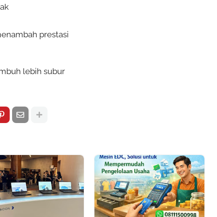
gak
menambah prestasi
umbuh lebih subur