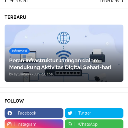
Lebih baru
Lebih lama
TERBARU
informasi
Peran Infrastruktur Jaringan dalam
Mendukung Aktivitas Digital Sehari-hari
by
sylvianayy
•
Juni 03, 2026
FOLLOW
Facebook
Twitter
Instagram
WhatsApp