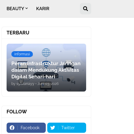
BEAUTY
KARIR
TERBARU
informasi
Peran Infrastruktur Jaringan
dalam Mendukung Aktivitas
Digital Sehari-hari
by
sylvianayy
•
Juni 03, 2026
FOLLOW
Facebook
Twitter