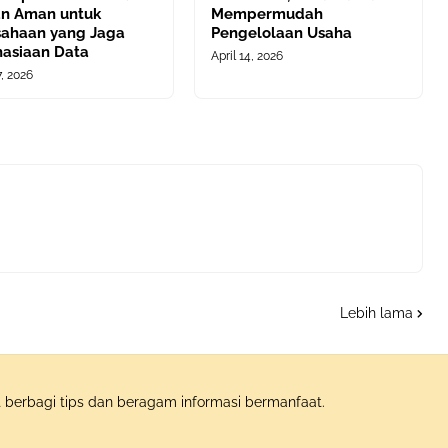
han Aman untuk
Mempermudah
sahaan yang Jaga
Pengelolaan Usaha
hasiaan Data
April 14, 2026
, 2026
Lebih lama
berbagi tips dan beragam informasi bermanfaat.