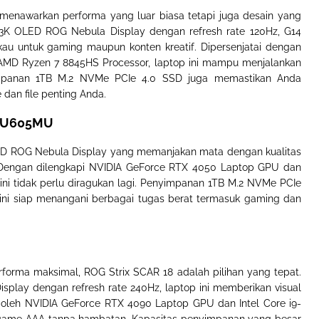
menawarkan performa yang luar biasa tetapi juga desain yang
3K OLED ROG Nebula Display dengan refresh rate 120Hz, G14
 untuk gaming maupun konten kreatif. Dipersenjatai dengan
MD Ryzen 7 8845HS Processor, laptop ini mampu menjalankan
mpanan 1TB M.2 NVMe PCIe 4.0 SSD juga memastikan Anda
dan file penting Anda.
 GU605MU
LED ROG Nebula Display yang memanjakan mata dengan kualitas
Dengan dilengkapi NVIDIA GeForce RTX 4050 Laptop GPU dan
p ini tidak perlu diragukan lagi. Penyimpanan 1TB M.2 NVMe PCIe
 ini siap menangani berbagai tugas berat termasuk gaming dan
forma maksimal, ROG Strix SCAR 18 adalah pilihan yang tepat.
play dengan refresh rate 240Hz, laptop ini memberikan visual
g oleh NVIDIA GeForce RTX 4090 Laptop GPU dan Intel Core i9-