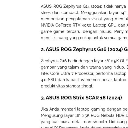
ASUS ROG Zephyrus G14 (2024) tidak hanya 
sleek dan compact. Menggunakan layar 14” 
memberikan pengalaman visual yang memukau
NVIDIA GeForce RTX 4050 Laptop GPU dan A
game-game terbaru dengan mulus. Penyi
memiliki ruang yang cukup untuk semua game 
2. ASUS ROG Zephyrus G16 (2024)
Zephyrus G16 hadir dengan layar 16” 2.5K O
gambar yang tajam dan warna yang hidup. 
Intel Core Ultra 7 Processor, performa lapto
4.0 SSD dan kapasitas memori besar, laptop
produktivitas standar tinggi.
3. ASUS ROG Strix SCAR 18 (2024)
Jika Anda mencari laptop gaming dengan per
Mengusung layar 18” 2.5K ROG Nebula HDR Dis
yang luar biasa detail dan smooth. Didukun