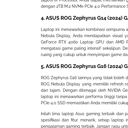
14900HX Processor, Anda dapat memainkan 
dengan 2TB M.2 NVMe PCIe 4.0 Performance S
4. ASUS ROG Zephyrus G14 (2024)
Laptop ini menawarkan kombinasi sempurna an
Nebula Display, Anda mendapatkan visual y
GeForce RTX 4060 Laptop GPU dan AMD Ry
mengatasi game paling intensif sekalipun. 
ruang yang cukup untuk menyimpan game dan 
5. ASUS ROG Zephyrus G16 (2024)
ROG Zephyrus G16 lainnya yang tidak boleh 
ROG Nebula Display yang memiliki refresh 
dan tajam. Dengan ditenagai oleh NVIDIA Ge
laptop ini menawarkan performa tinggi tanp
PCIe 4.0 SSD memastikan Anda memiliki cuku
Inilah lima laptop Asus gaming terbaik dan p
spesifikasi dan fitur menarik, setiap lapt
pengalaman gaming terbaik. Jangan ragu untu