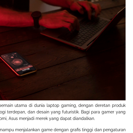
 pemain utama di dunia laptop gaming, dengan deretan produk
gi terdepan, dan desain yang futuristik. Bagi para gamer yang
mi, Asus menjadi merek yang dapat diandalkan.
 mampu menjalankan game dengan grafis tinggi dan pengaturan