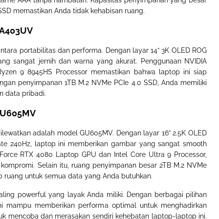
game AAA tanpa hambatan. Kapasitas penyimpanan yang besar
SD memastikan Anda tidak kehabisan ruang.
 GA403UV
tara portabilitas dan performa. Dengan layar 14” 3K OLED ROG
ang sangat jernih dan warna yang akurat. Penggunaan NVIDIA
zen 9 8945HS Processor memastikan bahwa laptop ini siap
Dengan penyimpanan 1TB M.2 NVMe PCIe 4.0 SSD, Anda memiliki
data pribadi.
 GU605MV
dilewatkan adalah model GU605MV. Dengan layar 16” 2.5K OLED
rate 240Hz, laptop ini memberikan gambar yang sangat smooth
Force RTX 4080 Laptop GPU dan Intel Core Ultra 9 Processor,
a kompromi. Selain itu, ruang penyimpanan besar 2TB M.2 NVMe
p ruang untuk semua data yang Anda butuhkan.
aling powerful yang layak Anda miliki. Dengan berbagai pilihan
op ini mampu memberikan performa optimal untuk menghadirkan
k mencoba dan merasakan sendiri kehebatan laptop-laptop ini.