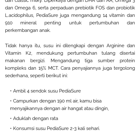
dan classic milky. Diperkaya dengan DHA dan AA, Omega 3
dan Omega 6, serta perpaduan prebiotik FOS dan probiotik
L.acidophilus, PediaSure juga mengandung 14 vitamin dan
910 mineral penting untuk pertumbuhan dan
perkembangan anak.
Tidak hanya itu, susu ini dilengkapi dengan Arginine dan
Vitamin K2, mendukung pertumbuhan tulang disertai
makanan bergizi. Mengandung tiga sumber protein
kompleks dan 15% MCT. Cara penyajiannya juga tergolong
sederhana,
seperti berikut ini:
Ambil 4 sendok susu PediaSure
C
ampurkan dengan 190 ml air, kamu bisa
menyajikannya dengan air hangat atau dingin,
A
duklah dengan rata
K
onsumsi susu PediaSure 2-3 kali sehari.