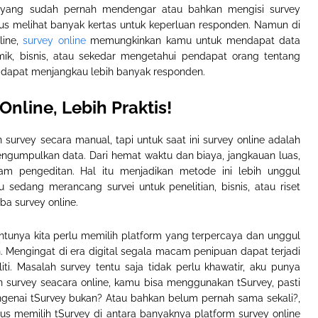
 yang sudah pernah mendengar atau bahkan mengisi survey
arus melihat banyak kertas untuk keperluan responden. Namun di
line,
survey online
memungkinkan kamu untuk mendapat data
ik, bisnis, atau sekedar mengetahui pendapat orang tentang
an dapat menjangkau lebih banyak responden.
Online, Lebih Praktis!
survey secara manual, tapi untuk saat ini survey online adalah
mengumpulkan data. Dari hemat waktu dan biaya, jangkauan luas,
alam pengeditan. Hal itu menjadikan metode ini lebih unggul
 sedang merancang survei untuk penelitian, bisnis, atau riset
a survey online.
entunya kita perlu memilih platform yang terpercaya dan unggul
Mengingat di era digital segala macam penipuan dapat terjadi
eliti. Masalah survey tentu saja tidak perlu khawatir, aku punya
 survey seacara online, kamu bisa menggunakan tSurvey, pasti
ngenai tSurvey bukan? Atau bahkan belum pernah sama sekali?,
arus memilih tSurvey di antara banyaknya platform survey online