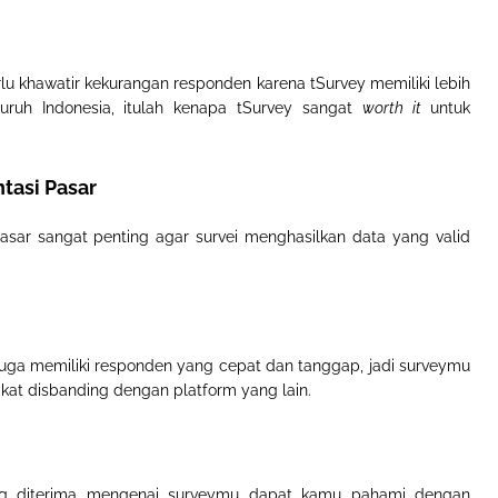
 khawatir kekurangan responden karena tSurvey memiliki lebih
luruh Indonesia, itulah kenapa tSurvey sangat
worth it
untuk
tasi Pasar
sar sangat penting agar survei menghasilkan data yang valid
juga memiliki responden yang cepat dan tanggap, jadi surveymu
kat disbanding dengan platform yang lain.
g diterima mengenai surveymu dapat kamu pahami dengan