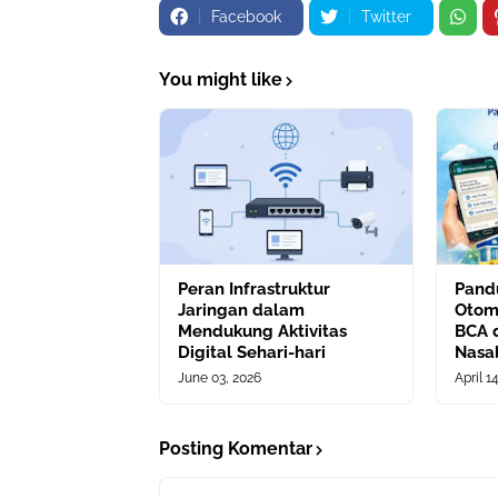
Facebook
Twitter
You might like
Peran Infrastruktur
Pand
Jaringan dalam
Otom
Mendukung Aktivitas
BCA 
Digital Sehari-hari
Nasa
June 03, 2026
April 1
Posting Komentar