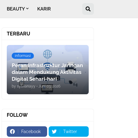
BEAUTY
KARIR
TERBARU
informasi
Peran Infrastruktur Jaringan
dalam Mendukung Aktivitas
Digital Sehari-hari
by
sylvianayy
•
Juni 03, 2026
FOLLOW
Facebook
Twitter