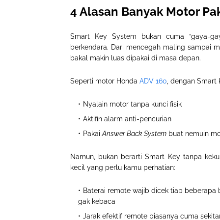
4 Alasan Banyak Motor Pa
Smart Key System bukan cuma “gaya-gaya
berkendara
.
Dari mencegah maling sampai me
bakal makin luas dipakai di masa depan
.
Seperti motor Honda
ADV 160
, dengan Smart 
Nyalain motor tanpa kunci fisik
Aktifin alarm anti-pencurian
Pakai
Answer Back System
buat nemuin mot
Namun, bukan berarti Smart Key tanpa kek
kecil yang perlu kamu perhatian
:
Baterai remote
wajib dicek tiap beberapa 
gak kebaca
Jarak efektif remote biasanya cuma sekitar