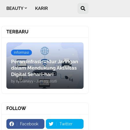
BEAUTY
KARIR
TERBARU
informasi
Peran Infrastruktur Jaringan
dalam Mendukung Aktivitas
Digital Sehari-hari
by
sylvianayy
•
Juni 03, 2026
FOLLOW
Facebook
Twitter