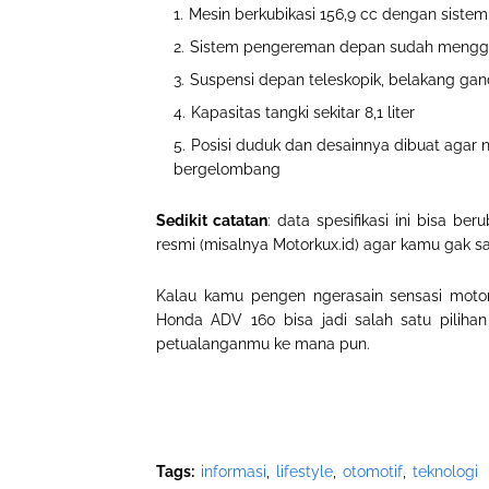
Mesin berkubikasi
156,9 cc
dengan sistem p
Sistem pengereman depan sudah mengg
Suspensi depan teleskopik, belakang ga
Kapasitas tangki sekitar
8,1 liter
Posisi duduk dan desainnya dibuat agar n
bergelombang
Sedikit catatan
: data spesifikasi ini bisa be
resmi (misalnya Motorkux.id) agar kamu gak sa
K
alau kamu pengen ngerasain sensasi moto
Honda ADV 160
bisa jadi salah satu piliha
petualanganmu ke mana pun
.
Tags:
informasi
lifestyle
otomotif
teknologi