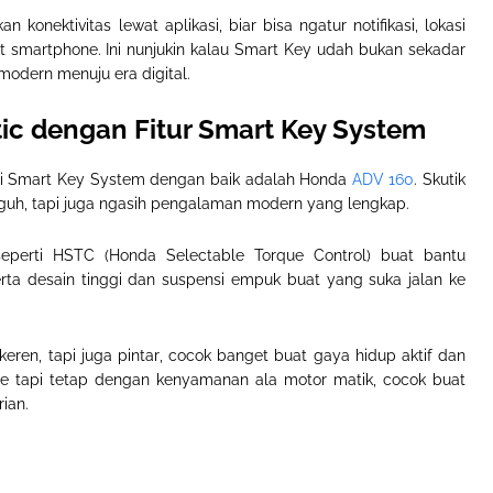
nektivitas lewat aplikasi, biar bisa ngatur notifikasi, lokasi
 smartphone. Ini nunjukin kalau Smart Key udah bukan sekadar
 modern menuju era digital
.
ic dengan Fitur Smart Key System
i Smart Key System dengan baik adalah
Honda
ADV 160
. Skutik
gguh, tapi juga ngasih pengalaman modern yang lengkap
.
seperti
HSTC (Honda Selectable Torque Control)
buat bantu
erta desain tinggi dan suspensi empuk buat yang suka jalan ke
ren, tapi juga pintar
,
cocok banget buat gaya hidup aktif dan
e tapi tetap dengan kenyamanan ala motor matik, cocok buat
rian
.