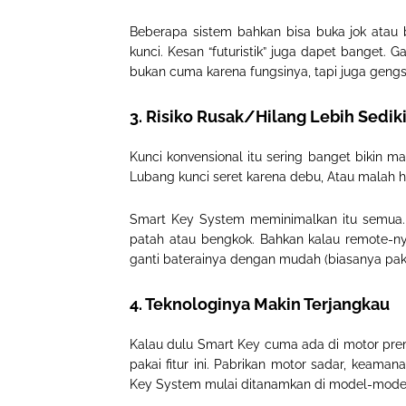
Beberapa sistem bahkan bisa buka jok atau 
kunci
.
Kesan “futuristik” juga dapet banget. Ga
bukan cuma karena fungsinya, tapi juga geng
3. Risiko Rusak/Hilang Lebih Sediki
Kunci konvensional itu sering banget bikin ma
Lubang kunci seret karena debu
,
Atau malah h
Smart Key System meminimalkan itu semua. K
patah atau bengkok. Bahkan kalau remote-n
ganti baterainya dengan mudah (biasanya pa
4. Teknologinya Makin Terjangkau
Kalau dulu Smart Key cuma ada di motor pr
pakai fitur ini
.
Pabrikan motor sadar, keaman
Key System mulai ditanamkan di model-model