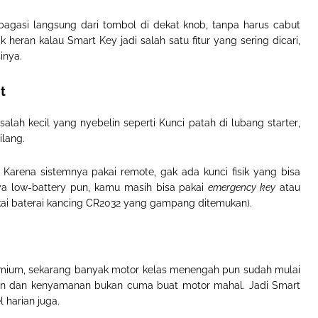
bagasi langsung dari tombol di dekat knob, tanpa harus cabut
k heran kalau Smart Key jadi salah satu fitur yang sering dicari,
sinya
.
t
salah kecil yang nyebelin
seperti
Kunci patah di lubang starter
,
ilang
.
arena sistemnya pakai remote, gak ada kunci fisik yang bisa
ya low-battery pun, kamu masih bisa pakai
emergency key
atau
kai baterai kancing CR2032 yang gampang ditemukan
).
emium, sekarang banyak motor kelas menengah pun sudah mulai
an dan kenyamanan bukan cuma buat motor mahal. Jadi Smart
 harian juga
.