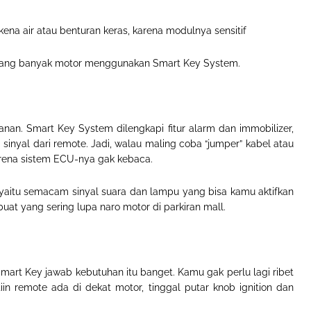
ena air atau benturan keras, karena modulnya sensitif
karang banyak motor menggunakan
Smart Key System.
anan
.
Smart Key System dilengkapi
fitur alarm dan immobilizer
,
sinyal dari remote. Jadi, walau maling coba “jumper” kabel atau
karena sistem ECU-nya gak kebaca
.
yaitu semacam sinyal suara dan lampu yang bisa kamu aktifkan
uat yang sering lupa naro motor di parkiran mall
.
 Smart Key jawab kebutuhan itu banget
.
Kamu gak perlu lagi ribet
tiin remote ada di dekat motor, tinggal putar knob ignition dan