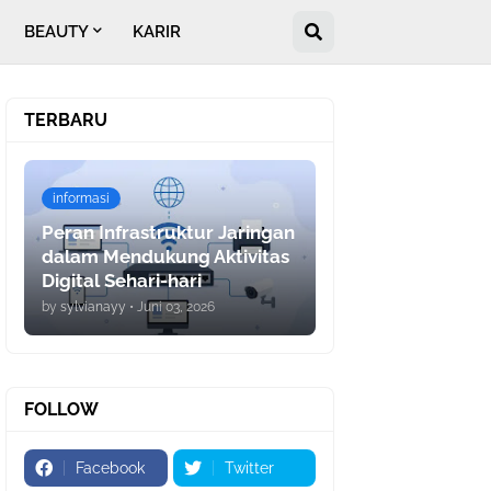
BEAUTY
KARIR
TERBARU
informasi
Peran Infrastruktur Jaringan
dalam Mendukung Aktivitas
Digital Sehari-hari
by
sylvianayy
•
Juni 03, 2026
FOLLOW
Facebook
Twitter