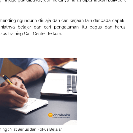
ng ini juga gak dibayar, jadi makanya harus diperhatikan baik-baik
mending ngundurin diri aja dan cari kerjaan lain daripada capek-
niatnya belajar dan cari pengalaman, itu bagus dan harus
olos training Call Center Telkom.
ning : Niat Serius dan Fokus Belajar