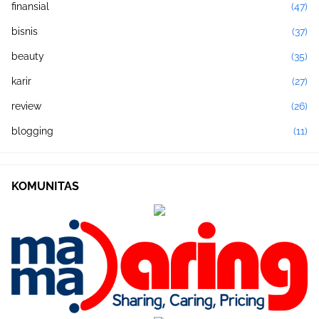
finansial
(47)
bisnis
(37)
beauty
(35)
karir
(27)
review
(26)
blogging
(11)
KOMUNITAS