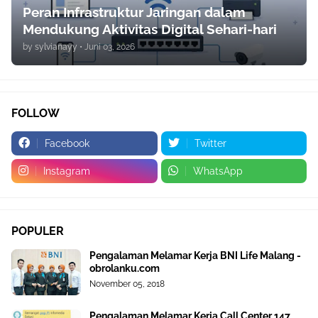
Peran Infrastruktur Jaringan dalam
Mendukung Aktivitas Digital Sehari-hari
by
sylvianayy
•
Juni 03, 2026
FOLLOW
Facebook
Twitter
Instagram
WhatsApp
POPULER
Pengalaman Melamar Kerja BNI Life Malang -
obrolanku.com
November 05, 2018
Pengalaman Melamar Kerja Call Center 147