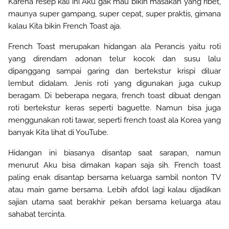
Karena resep kali ini Aku gak mau bikin masakan yang ribet,
maunya super gampang, super cepat, super praktis, gimana
kalau Kita bikin French Toast aja.
French Toast merupakan hidangan ala Perancis yaitu roti
yang direndam adonan telur kocok dan susu lalu
dipanggang sampai garing dan bertekstur krispi diluar
lembut didalam. Jenis roti yang digunakan juga cukup
beragam. Di beberapa negara, french toast dibuat dengan
roti bertekstur keras seperti baguette. Namun bisa juga
menggunakan roti tawar, seperti french toast ala Korea yang
banyak Kita lihat di YouTube.
Hidangan ini biasanya disantap saat sarapan, namun
menurut Aku bisa dimakan kapan saja sih. French toast
paling enak disantap bersama keluarga sambil nonton TV
atau main game bersama. Lebih afdol lagi kalau dijadikan
sajian utama saat berakhir pekan bersama keluarga atau
sahabat tercinta.