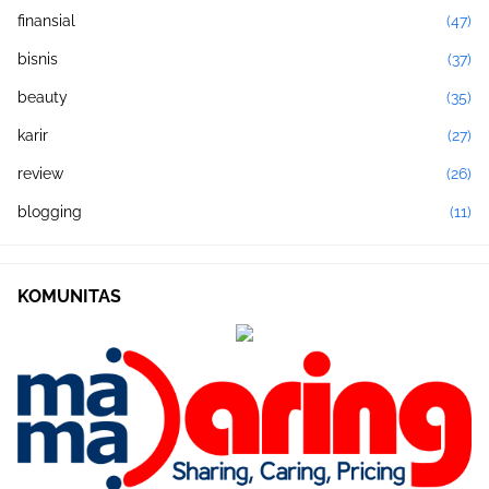
finansial
(47)
bisnis
(37)
beauty
(35)
karir
(27)
review
(26)
blogging
(11)
KOMUNITAS