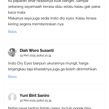
itu paparan sinar radiasinya kuat banget. Sampai
sekarang sayamaaih kerasa silau selalu kalau gak pakai
kaca mata
Makanya saya juga sedia Insto dry eyes. Kalau terasa
kering segera membereskan nya
Balas
Diah Woro Susanti
29 Mei 2025 pukul 20.34
Insto Dry Eyes biarpun ukurannya mungil, harga
terjangkau tapi khasiatnya juga ga boleh diremehkan.
Balas
Yuni Bint Saniro
30 Mei 2025 pukul 05.35
Natap layar laptop terlalu lama. Ini tuh nggak bisa