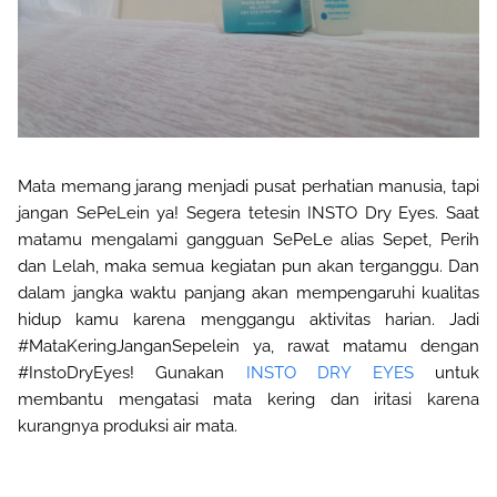
Mata memang jarang menjadi pusat perhatian manusia, tapi
jangan
SePeLein
ya! Segera tetesin INSTO Dry Eyes. Saat
matamu mengalami gangguan
SePeLe alias Sepet, Perih
dan Lelah, maka
semua kegiatan pun akan terganggu. Dan
dalam jangka waktu panjang akan mempengaruhi kualitas
hidup kamu
karena menggangu aktivitas harian.
J
adi
#MataKeringJanganSepelein
ya,
rawat matamu
dengan
#InstoDryEyes
! Gunakan
INSTO DRY EYES
untuk
membantu
mengatasi mata kering dan iritasi karena
kurangnya produksi air mata.