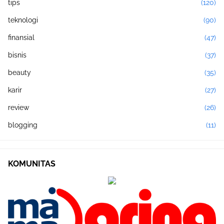
tips
(120)
teknologi
(90)
finansial
(47)
bisnis
(37)
beauty
(35)
karir
(27)
review
(26)
blogging
(11)
KOMUNITAS