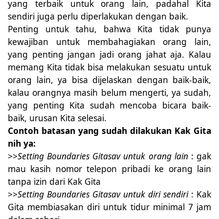
yang terbaik untuk orang lain, padahal Kita
sendiri juga perlu diperlakukan dengan baik.
Penting untuk tahu, bahwa Kita tidak punya
kewajiban untuk membahagiakan orang lain,
yang penting jangan jadi orang jahat aja. Kalau
memang Kita tidak bisa melakukan sesuatu untuk
orang lain, ya bisa dijelaskan dengan baik-baik,
kalau orangnya ma
s
ih belum
me
ngerti, ya
s
udah,
yang penting Kita
s
udah mencoba bicara baik-
baik, urusan Kita selesai.
Contoh batasan yang
s
udah dilakukan Kak Gita
nih ya:
>>
Setting Boundaries Gitasav untuk orang lain
: ga
k
mau kasih nomor telepon pribadi ke orang lain
tanpa izin dari Kak Gita
>>
Setting Boundaries Gitasav untuk diri sendiri
: Kak
Gita membiasakan diri untuk tidur minimal 7 jam