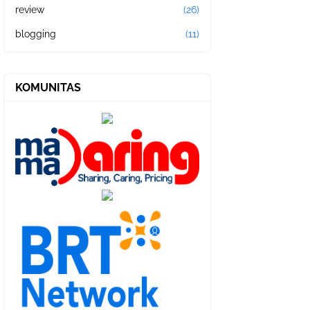
review
(26)
blogging
(11)
KOMUNITAS