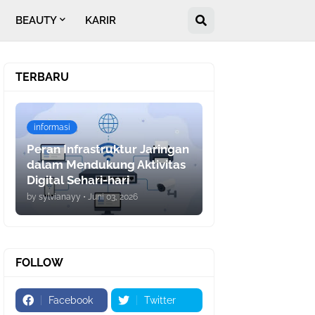
BEAUTY
KARIR
TERBARU
informasi
Peran Infrastruktur Jaringan
dalam Mendukung Aktivitas
Digital Sehari-hari
by
sylvianayy
•
Juni 03, 2026
FOLLOW
Facebook
Twitter