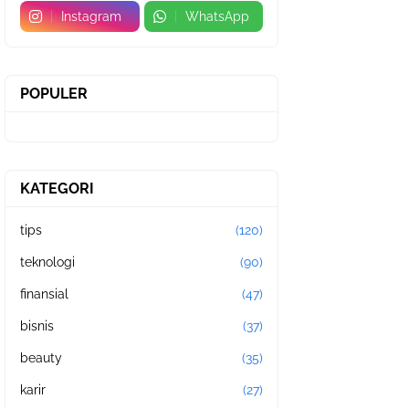
Instagram
WhatsApp
POPULER
KATEGORI
tips
(120)
teknologi
(90)
finansial
(47)
bisnis
(37)
beauty
(35)
karir
(27)