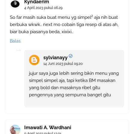
Kyndaerim
4 April 2023 pukul 06.29
So far masih suka buat menu yg simpel² aja nih buat
berbuka wkwk.. next mo cobain tiga resep di atas ah,
biar buka piasanya beda, xixixi..
Balas
sylvianayy
14 Juni 2023 pukul 09.20
jujur saya juga lebih sering bikin menu yang
simpel simpel aja, tapi ketika BM masakan
yang bold dan masaknya ribet gitu
pengennya yang sempurna banget gitu
Imawati A. Wardhani
9 April 2023 pukul 13.01