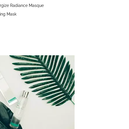
ergize Radiance Masque
ing Mask