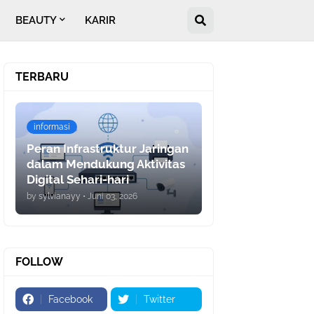
BEAUTY
KARIR
TERBARU
informasi
Peran Infrastruktur Jaringan
dalam Mendukung Aktivitas
Digital Sehari-hari
by
sylvianayy
•
Juni 03, 2026
FOLLOW
Facebook
Twitter