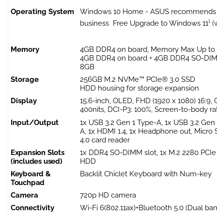
Operating System
Windows 10 Home - ASUS recommends W
business
Free Upgrade to Windows 11¹ (
Memory
4GB DDR4 on board, Memory Max Up to
4GB DDR4 on board + 4GB DDR4 SO-DI
8GB
Storage
256GB M.2 NVMe™ PCIe® 3.0 SSD
HDD housing for storage expansion
Display
15.6-inch, OLED, FHD (1920 x 1080) 16:9, G
400nits, DCI-P3: 100%, Screen-to-body ra
Input/Output
1x USB 3.2 Gen 1 Type-A, 1x USB 3.2 Gen
A, 1x HDMI 1.4, 1x Headphone out, Micro 
4.0 card reader
Expansion Slots
1x DDR4 SO-DIMM slot, 1x M.2 2280 PCIe 
(includes used)
HDD
Keyboard &
Backlit Chiclet Keyboard with Num-key
Touchpad
Camera
720p HD camera
Connectivity
Wi-Fi 6(802.11ax)+Bluetooth 5.0 (Dual ban