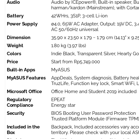
Audio
Audio by ICEpower®, Built-in speaker, Bu
harman/kardon (Mainstream), with Corta
Battery
42WHrs, 3S1P, 3-cell Li-ion
Power Supply
ø4.0, 65W AC Adapter, Output: 19V DC, 3.
AC 50/60Hz universal
Dimension
35.90 x 23.50 x 1.79 ~ 1.79 cm (14.13" x 9.25
Weight
1.80 kg (3.97 lbs)
Colors
Indie Black, Transparent Silver, Hearty Go
Price
Start from Rp5.749.000
Built-in Apps
MyASUS
MyASUS Features
AppDeals, System diagnosis, Battery heal
Tru2Life, Function key lock, Smart WiFi,
Microsoft Office
Office Home and Student 2019 included
Regulatory
EPEAT
Compliance
Energy star
Security
BIOS Booting User Password Protection
Trusted Platform Module (Firmware TPM
Included in the
Backpack, Included accessories vary acc
Box
territory. Please check with your local ASU